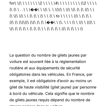
for\ \(\ \ \ \ \ \ \ \2 \ \ \ \ \4\ \ \ \ \ \ \ \ \ (\2 \ \ \ \
(\ (\ \ . .\ \ \��\ \ \(\ \. \ \(\(\ \ \(\ \(\ (\ (\ ((\ \ \
(\ \(\ \(\ \ \ (\ (\ \ (\ \ \ (\ \ to \ \ \ \ \ ((\ \ (\ (\ \
((\ (\ (\(\((\ (\(\ (\ (\ \��\ \ (\. \ \ \ (\ \ \(\ \ (((\ \
\(\ (\ (\ (\ \ (\ (\ (\ \ \ (\ (\ (\ \ ((\ (\ (\ \ \ (\
Combien de gilets jaunes par voiture
La question du nombre de gilets jaunes par
voiture est souvent liée à la réglementation
routière et aux équipements de sécurité
obligatoires dans les véhicules. En France, par
exemple, il est obligatoire d’avoir au moins un
gilet de haute visibilité (gilet jaune) par personne
à bord du véhicule. Cela signifie que le nombre
de gilets jaunes requis dépend du nombre de