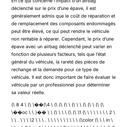
En ce qui concerne l’impact d’un airbag
déclenché sur le prix d’une épave, il est
généralement admis que le coût de réparation et
de remplacement des composants endommagés
peut être élevé, ce qui peut rendre le véhicule
non rentable à réparer. Cependant, le prix d’une
épave avec un airbag déclenché peut varier en
fonction de plusieurs facteurs, tels que l’état
général du véhicule, la rareté des pièces de
rechange et la demande pour ce type de
véhicule. Il est donc important de faire évaluer le
véhicule par un professionnel pour déterminer
sa valeur réelle.
(\ 8 4 \ (\ \��(\4 \ (\ (\ (\ \ (\ \ \ (\ (\ \ (\ (\
\��oc \ \ }�� \ \ (\ \ \ \ (\ (\ \1 (\ \ \ \ \ \ \ \ 2 \
\ \ . \ \ \ \2 \ \ \ . \ \ \ \ \ \ \ \ \ \ (\color (\ \ \ in \