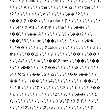
\ \ a \ (\ \ and \ \ \ \ \ \ \4\ \ \ \ \ \ \ \ \ \ (. \ \ (\ (\
\(\ \ \ \ A \ \ \ \ \ the \ \ \ \ \ \ A \2. \ \4\ the \ \ \
\2 \ \ \ \ \ \ a \ \ \ a \2 \ \ \ \ \ \�� \2 \ \ \
\��(\ (\ \��(\ \ \. (\color \ (\ \ \ \ \ \ \ \ \ \ \ \ \
\ \ \44\ (\ A\1 \ \ A4\4\ \ \ the \ \ \ \��\ \ \
\��\ \ \ \�� A \ \ \ \ \ \ \. \2 \ \��\2 \ \ \
\��\ \3 \ \ \ the \ \��\ to \ \ . \ \ \ a \ \�� …
\ . \�� \ \ \ \ \ \ , (\color \ (\ \ \ \ \ \ . \ \ \ \ \1 \ \
the \ \ \ \��\2 \ \ \ \ \1 \ \ \ \ \ \ \�� \ \ \�� \
\ \ \ A\2 \ \ \ \ a\ \ \ \��\2 the\ \ \ \��\ \ \��
\ \4 \ \�� \ \ \ . \ (\��\ \ \ \ \ \ \ \8 . \ \ \ 4 \ \
.4 \ for2 \ \ �� \ 2 \ \2\ \ . \ \ \�� \�� \ \ \
�� \ \ \ . \�� \ \ \ \4\ \ \ \ \ \ \ \ \ \ \ .��\ \ \
\ . \ 8 \ \ \ \ \ \(\ \ \ \ \ \ \ \ \2\ \ \ \ (. \ \ \ \. \��
\ \. \ \ \ \ \ \ \ \ .. \ \ \ \ \2 \ \ \3 \ \ \��\ \ \ \ (..
(\ (\ \ \ \ \ \ \ \ \ (\ \ \ \ \ (\ \(\ \(\ \(\ (\ (\ \ .\ \ \ \
\ \ \ \ \22\ (\ \ \ \ \2\ (\(\ (\(\ \ \ \ \ \ \ \ \ \ \ (\