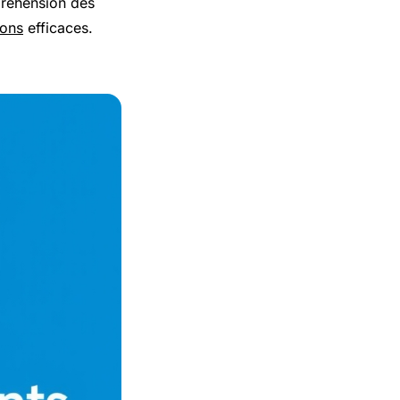
mpréhension des
ions
efficaces.