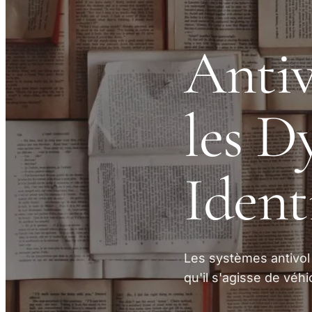
Antiv
les D
Ident
Les systèmes antivol 
qu'il s'agisse de véh