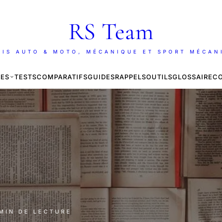
RS Team
AIS AUTO & MOTO, MÉCANIQUE ET SPORT MÉCAN
ES
TESTS
COMPARATIFS
GUIDES
RAPPELS
OUTILS
GLOSSAIRE
C
 MIN DE LECTURE