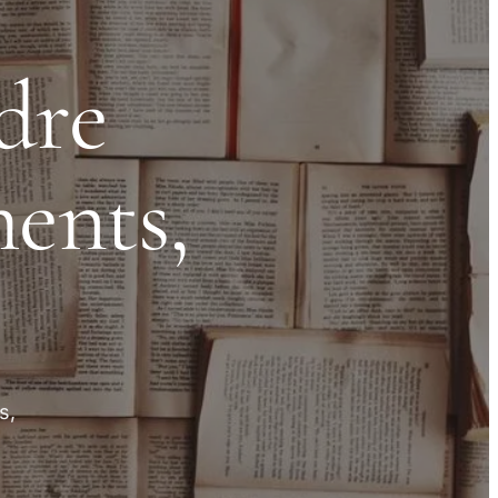
dre
ents,
s,