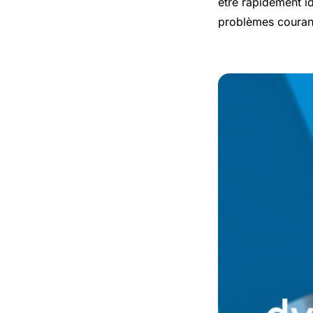
être rapidement id
problèmes courants