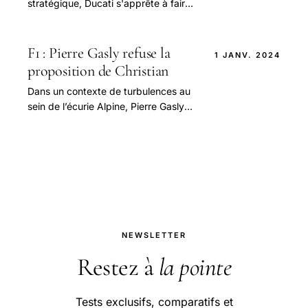
stratégique, Ducati s'apprête à faire
son entrée remarquée dans les
compétitions de Supercross et de
Motocross.
F1 : Pierre Gasly refuse la
1 JANV. 2024
proposition de Christian
Dans un contexte de turbulences au
sein de l’écurie Alpine, Pierre Gasly
prend position en affirmant son
soutien envers la direction actuelle.
NEWSLETTER
Restez à
la pointe
Tests exclusifs, comparatifs et