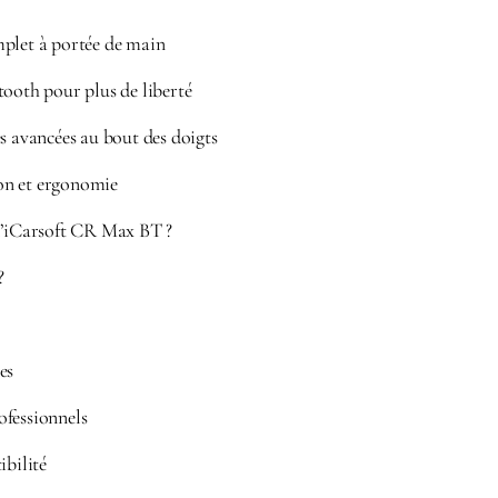
plet à portée de main
tooth pour plus de liberté
s avancées au bout des doigts
tion et ergonomie
l’iCarsoft CR Max BT ?
?
es
ofessionnels
ibilité