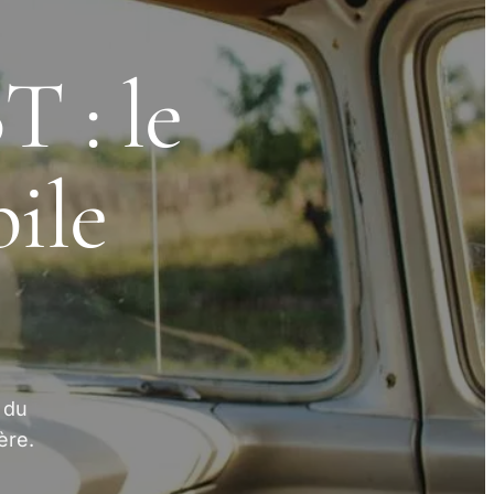
 : le
ile
 du
ère.