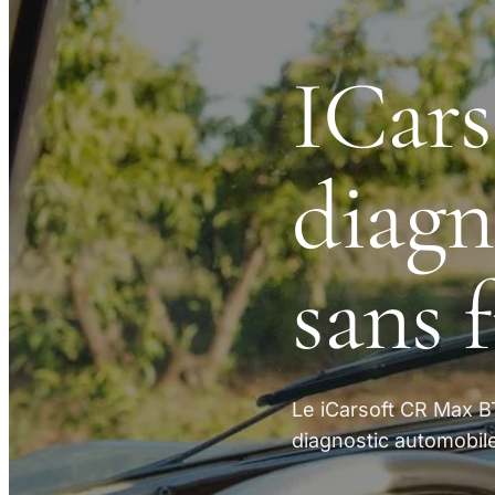
ICars
diagn
sans f
Le iCarsoft CR Max 
diagnostic automobile