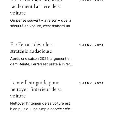
1 JANV. 2024
facilement l’arrière de sa
voiture
On pense souvent – à raison – que la
sécurité en voiture, c’est d’abord une
ceinture bien bouclée, un siège auto
adapté pour les enfants, et une
conduite.
F1 : Ferrari dévoile sa
1 JANV. 2024
stratégie audacieuse
Après une saison 2025 largement en
demi-teinte, Ferrari est prête à livrer
bataille en 2026 avec une stratégie
audacieuse axée sur l'innovation.
Le meilleur guide pour
1 JANV. 2024
nettoyer l'interieur de sa
voiture
Nettoyer l'intérieur de sa voiture est
bien plus qu'une simple corvée : c'est