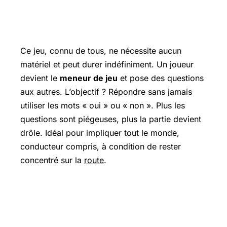
Le « Ni oui, ni non » : le grand
classique indémodable
Ce jeu, connu de tous, ne nécessite aucun
matériel et peut durer indéfiniment. Un joueur
devient le
meneur de jeu
et pose des questions
aux autres. L’objectif ? Répondre sans jamais
utiliser les mots « oui » ou « non ». Plus les
questions sont piégeuses, plus la partie devient
drôle. Idéal pour impliquer tout le monde,
conducteur compris, à condition de rester
concentré sur la
route
.
La devinette : un jeu d’observation et
de logique