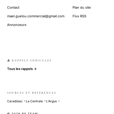
Contact
Plan du site
mael.guelou.commercial@gmail.com
Flux RSS
Annonceurs
⚠️ RAPPELS VÉHICULES
Tous les rappels →
SOURCES ET RÉFÉRENCES
Caradisiac
La Centrale
L'Argus
↗
↗
↗
© 2026 RS TEAM