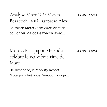
acteurs majeurs du MotoGP. Au cours
de la saison 2025, il a continué à
impressionner.
Analyse MotoGP : Marco
1 JANV. 2024
Bezzecchi a-t-il surpassé Alex
La saison MotoGP de 2025 vient de
couronner Marco Bezzecchi avec
trois victoires, un exploit qui le remet
sur le devant de la scène.
MotoGP au Japon : Honda
1 JANV. 2024
célèbre le neuvième titre de
Marc
Ce dimanche, le Mobility Resort
Motegi a vibré sous l'émotion lorsque
Marc Marquez, désormais chez
Ducati, a célébré son neuvième titre
mondial.