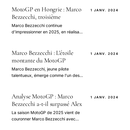
objectif clair : défier Ducati et Marc
Marquez.
MotoGP en Hongrie : Marco
1 JANV. 2024
Bezzecchi, troisième
Marco Bezzecchi continue
d'impressionner en 2025, en réalisant
un podium lors du Grand Prix de
Hongrie.
Marco Bezzecchi : L'étoile
1 JANV. 2024
montante du MotoGP
Marco Bezzecchi, jeune pilote
talentueux, émerge comme l'un des
acteurs majeurs du MotoGP. Au cours
de la saison 2025, il a continué à
impressionner.
Analyse MotoGP : Marco
1 JANV. 2024
Bezzecchi a-t-il surpassé Alex
La saison MotoGP de 2025 vient de
couronner Marco Bezzecchi avec
trois victoires, un exploit qui le remet