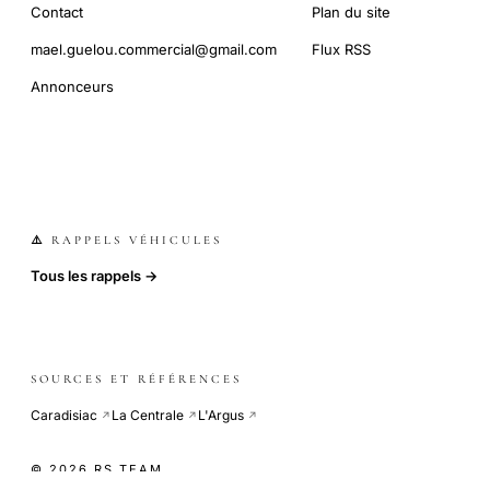
Contact
Plan du site
mael.guelou.commercial@gmail.com
Flux RSS
Annonceurs
⚠️ RAPPELS VÉHICULES
Tous les rappels →
SOURCES ET RÉFÉRENCES
Caradisiac
La Centrale
L'Argus
↗
↗
↗
© 2026 RS TEAM
COOKIE-LESS · SITE INDÉPENDANT · CDN GLOBAL