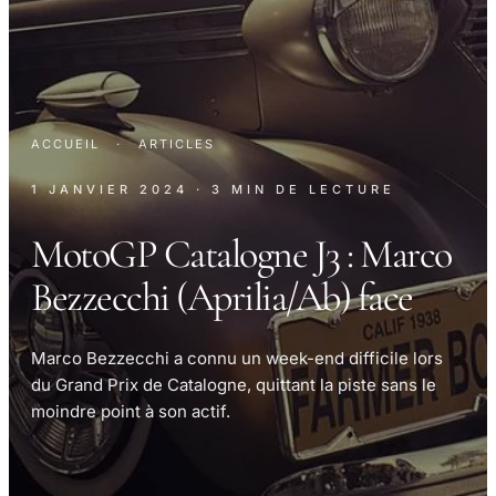
ACCUEIL
·
ARTICLES
1 JANVIER 2024
· 3 MIN DE LECTURE
MotoGP Catalogne J3 : Marco
Bezzecchi (Aprilia/Ab) face
Marco Bezzecchi a connu un week-end difficile lors
du Grand Prix de Catalogne, quittant la piste sans le
moindre point à son actif.