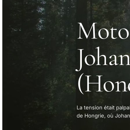
Moto
Johan
(Hon
La tension était pal
de Hongrie, où Johann