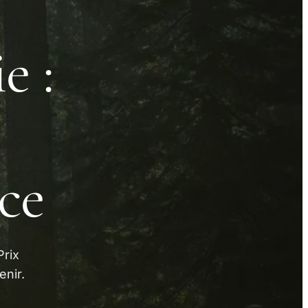
e :
ce
Prix
enir.