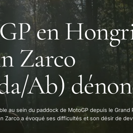
GP en Hongri
n Zarco
da/Ab) dénon
pable au sein du paddock de MotoGP depuis le Grand 
 Zarco a évoqué ses difficultés et son désir de dev