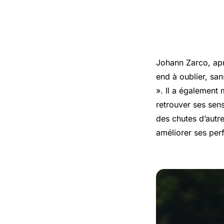
Les Décla
Johann Zarco, ap
end à oublier, san
». Il a également 
retrouver ses sen
des chutes d’autre
améliorer ses per