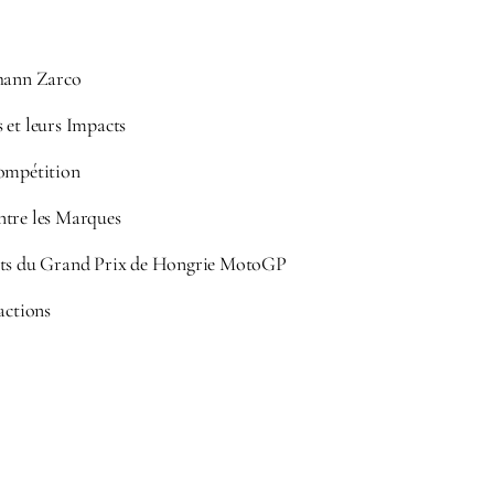
ohann Zarco
 et leurs Impacts
Compétition
ntre les Marques
nts du Grand Prix de Hongrie MotoGP
actions