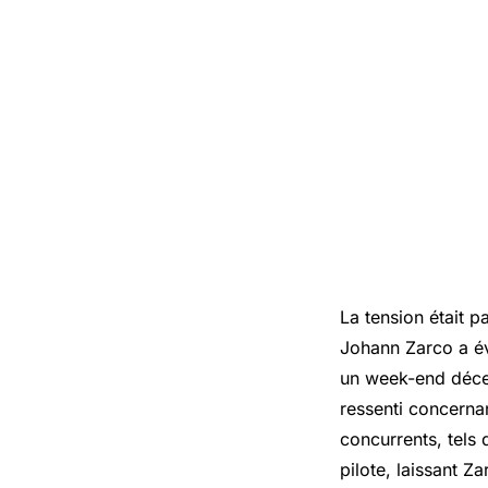
La tension était 
Johann Zarco
a év
un week-end décev
ressenti concerna
concurrents, tels 
pilote, laissant Za