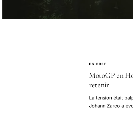
EN BREF
MotoGP en Hong
retenir
La tension était p
Johann Zarco a évoq