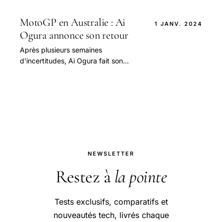
vers Fermin Aldeguer, le jeune pilote.
MotoGP en Australie : Ai
1 JANV. 2024
Ogura annonce son retour
Après plusieurs semaines
d'incertitudes, Ai Ogura fait son
grand retour en compétition pour le
MotoGP ce week-end à Phillip Island,
en Australie.
NEWSLETTER
Restez à
la pointe
Tests exclusifs, comparatifs et
nouveautés tech, livrés chaque