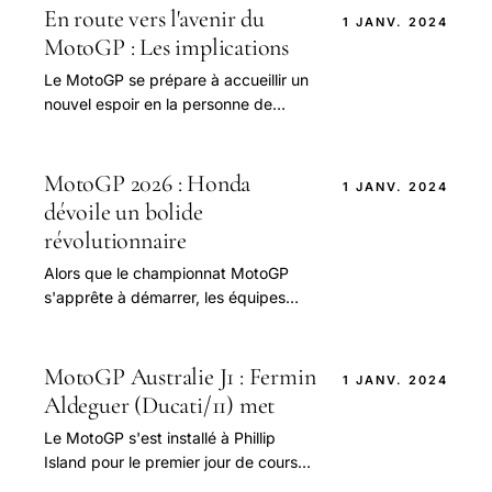
En route vers l'avenir du
1 JANV. 2024
MotoGP : Les implications
Le MotoGP se prépare à accueillir un
nouvel espoir en la personne de
Diogo Moreira, le jeune pilote brésilien
qui fera ses débuts dans la catégorie
reine.
MotoGP 2026 : Honda
1 JANV. 2024
dévoile un bolide
révolutionnaire
Alors que le championnat MotoGP
s'apprête à démarrer, les équipes
intensifient leurs préparatifs.
MotoGP Australie J1 : Fermin
1 JANV. 2024
Aldeguer (Ducati/11) met
Le MotoGP s'est installé à Phillip
Island pour le premier jour de course,
et tous les regards se sont tournés