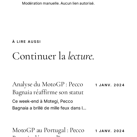
Modération manuelle. Aucun lien autorisé.
À LIRE AUSSI
Continuer la
lecture
.
Analyse du MotoGP : Pecco
1 JANV. 2024
Bagnaia réaffirme son statut
Ce week-end à Motegi, Pecco
Bagnaia a brillé de mille feux dans le
championnat MotoGP, réaffirmant
ainsi son statut de champion
exceptionnel.
MotoGP au Portugal : Pecco
1 JANV. 2024