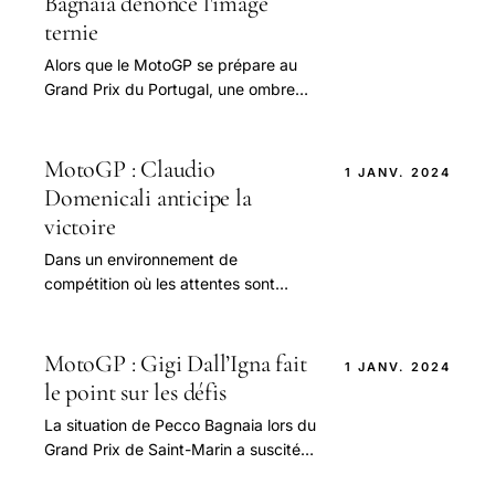
Bagnaia dénonce l'image
ternie
Alors que le MotoGP se prépare au
Grand Prix du Portugal, une ombre
plane sur le championnat suite à un
tragique incident survenu lors d'une
course.
MotoGP : Claudio
1 JANV. 2024
Domenicali anticipe la
victoire
Dans un environnement de
compétition où les attentes sont
toujours à leur paroxysme, la saison
2025 de Francesco "Pecco" Bagnaia
se dessine comme.
MotoGP : Gigi Dall’Igna fait
1 JANV. 2024
le point sur les défis
La situation de Pecco Bagnaia lors du
Grand Prix de Saint-Marin a suscité
de vives préoccupations chez Ducati.