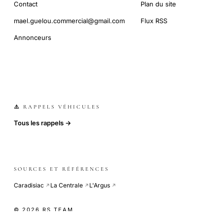
Contact
Plan du site
mael.guelou.commercial@gmail.com
Flux RSS
Annonceurs
⚠️ RAPPELS VÉHICULES
Tous les rappels →
SOURCES ET RÉFÉRENCES
Caradisiac
La Centrale
L'Argus
↗
↗
↗
© 2026 RS TEAM
COOKIE-LESS · SITE INDÉPENDANT · CDN GLOBAL