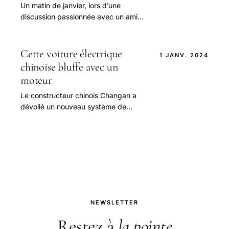
Un matin de janvier, lors d’une
discussion passionnée avec un ami
amateur d’innovations automobiles,
j’ai entendu parler d’un exploit qui
semblait sorti.
Cette voiture électrique
1 JANV. 2024
chinoise bluffe avec un
moteur
Le constructeur chinois Changan a
dévoilé un nouveau système de
transmission pour sa marque Deepal,
affichant un rendement record de
92,59 %.
NEWSLETTER
Restez à
la pointe