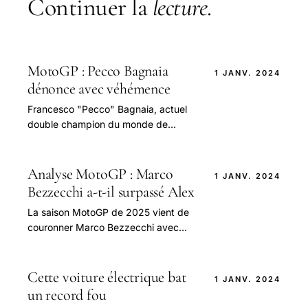
Continuer la
lecture
.
MotoGP : Pecco Bagnaia
1 JANV. 2024
dénonce avec véhémence
Francesco "Pecco" Bagnaia, actuel
double champion du monde de
MotoGP, a récemment exprimé son
mécontentement après un incident
qui va bien au-delà d'une.
Analyse MotoGP : Marco
1 JANV. 2024
Bezzecchi a-t-il surpassé Alex
La saison MotoGP de 2025 vient de
couronner Marco Bezzecchi avec
trois victoires, un exploit qui le remet
sur le devant de la scène.
Cette voiture électrique bat
1 JANV. 2024
un record fou