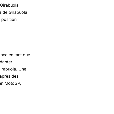
 Girabuola
re de Girabuola
 position
ance en tant que
adapter
Girabuola. Une
 après des
 en MotoGP,