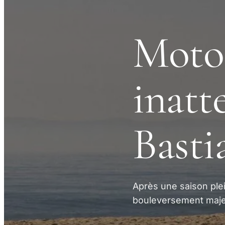
MotoG
inatt
Basti
Après une saison plei
bouleversement maje