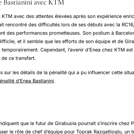
e Bastianini avec KTM
int KTM avec des attentes élevées après son expérience enri
ait rencontré des difficultés lors de ses débuts avec la RC16,
isant des performances prometteuses. Son podium à Barcelo
fficile, et il semble que les efforts de son équipe et de Gir
 temporairement. Cependant, l’avenir d’Enea chez KTM est
 de ce transfert.
s sur les détails de la pénalité qui a pu influencer cette situ
énalité d’Enea Bastianini
.
de Girabuola chez Yamaha
indiquent que le futur de Girabuola pourrait s’inscrire che
sser le rôle de chef d’équipe pour
Toprak Razgatlioglu
, un t