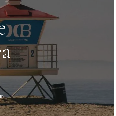
e
ea
un