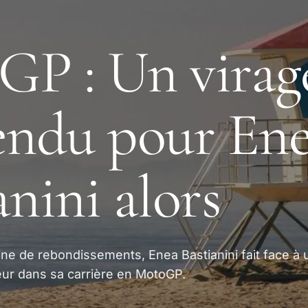
P : Un virag
endu pour En
anini alors
ne de rebondissements, Enea Bastianini fait face à 
ur dans sa carrière en MotoGP.