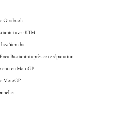
de Girabuola
stianini avec KTM
 chez Yamaha
’Enea Bastianini après cette séparation
récents en MotoGP
 le MotoGP
onnelles