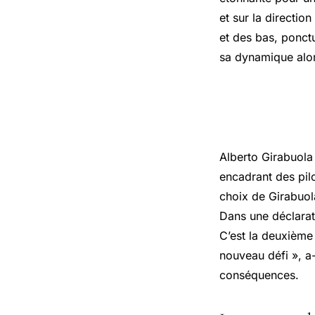
et sur la directi
et des bas, ponct
sa dynamique alors
Les raiso
Alberto Girabuola
encadrant des pil
choix de Girabuol
Dans une déclarati
C’est la deuxième 
nouveau défi », a-
conséquences.