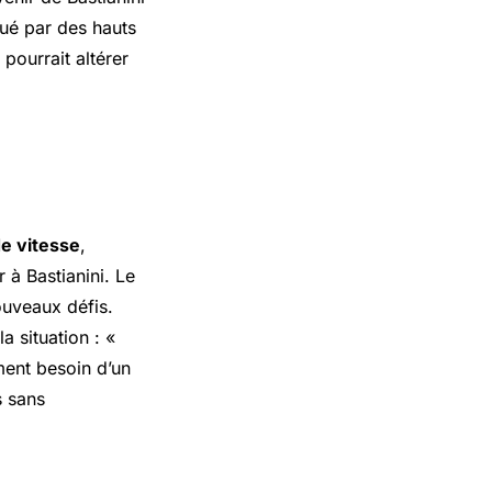
qué par des hauts
pourrait altérer
e vitesse
,
à Bastianini. Le
ouveaux défis.
a situation : «
ement besoin d’un
s sans