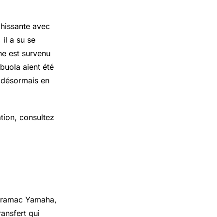
chissante avec
 il a su se
ne est survenu
abuola aient été
 désormais en
ation, consultez
z Pramac Yamaha,
ransfert qui