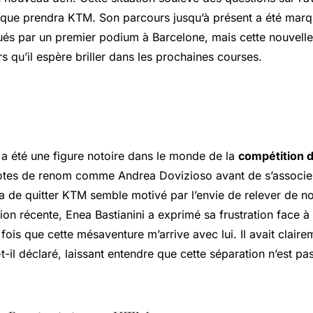
on que prendra KTM. Son parcours jusqu’à présent a été mar
ués par un premier podium à Barcelone, mais cette nouvelle 
 qu’il espère briller dans les prochaines courses.
ns du départ de Girabuola
 a été une figure notoire dans le monde de la
compétition d
otes de renom comme Andrea Dovizioso avant de s’associer 
a de quitter KTM semble motivé par l’envie de relever de n
on récente, Enea Bastianini a exprimé sa frustration face à l
fois que cette mésaventure m’arrive avec lui. Il avait clair
t-il déclaré, laissant entendre que cette séparation n’est pa