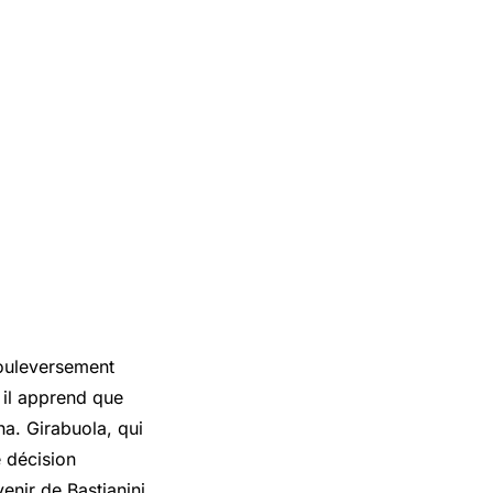
bouleversement
 il apprend que
ha. Girabuola, qui
e décision
enir de Bastianini