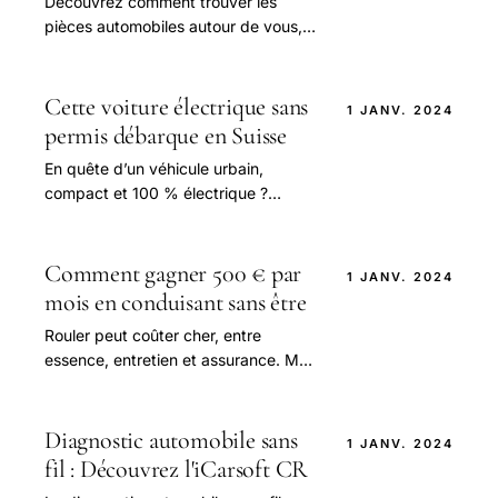
Découvrez comment trouver les
pièces automobiles autour de vous,
avec les meilleures adresses et les
prix les plus compétitifs. Comparez
les offres et économisez jusqu'à 30%
Cette voiture électrique sans
1 JANV. 2024
sur vos achats de pièces détachées
permis débarque en Suisse
En quête d’un véhicule urbain,
compact et 100 % électrique ?
Europcar Suisse se positionne en
pionnier en intégrant la Microlino à sa
flotte.
Comment gagner 500 € par
1 JANV. 2024
mois en conduisant sans être
Rouler peut coûter cher, entre
essence, entretien et assurance. Mais
saviez-vous que votre voiture pouvait
aussi rapporter de l’argent, sans
covoiturage.
Diagnostic automobile sans
1 JANV. 2024
fil : Découvrez l'iCarsoft CR