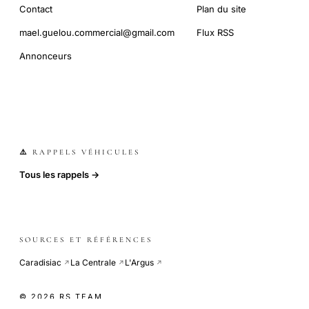
Contact
Plan du site
mael.guelou.commercial@gmail.com
Flux RSS
Annonceurs
⚠️ RAPPELS VÉHICULES
Tous les rappels →
SOURCES ET RÉFÉRENCES
Caradisiac
La Centrale
L'Argus
↗
↗
↗
© 2026 RS TEAM
COOKIE-LESS · SITE INDÉPENDANT · CDN GLOBAL