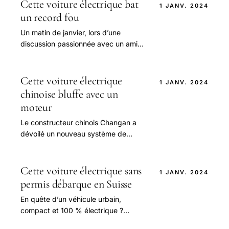
automobilistes.
Cette voiture électrique bat
1 JANV. 2024
un record fou
Un matin de janvier, lors d’une
discussion passionnée avec un ami
amateur d’innovations automobiles,
j’ai entendu parler d’un exploit qui
semblait sorti.
Cette voiture électrique
1 JANV. 2024
chinoise bluffe avec un
moteur
Le constructeur chinois Changan a
dévoilé un nouveau système de
transmission pour sa marque Deepal,
affichant un rendement record de
92,59 %.
Cette voiture électrique sans
1 JANV. 2024
permis débarque en Suisse
En quête d’un véhicule urbain,
compact et 100 % électrique ?
Europcar Suisse se positionne en