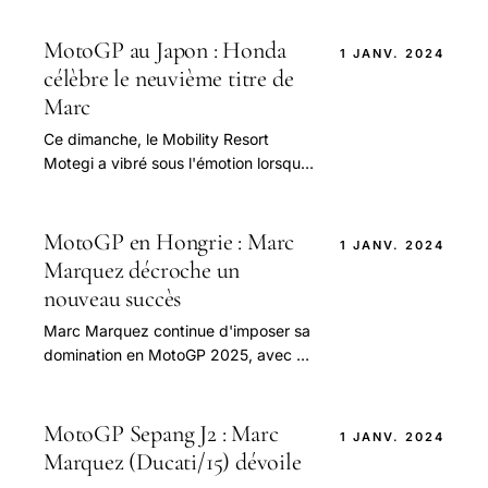
MotoGP au Japon : Honda
1 JANV. 2024
célèbre le neuvième titre de
Marc
Ce dimanche, le Mobility Resort
Motegi a vibré sous l'émotion lorsque
Marc Marquez, désormais chez
Ducati, a célébré son neuvième titre
mondial.
MotoGP en Hongrie : Marc
1 JANV. 2024
Marquez décroche un
nouveau succès
Marc Marquez continue d'imposer sa
domination en MotoGP 2025, avec un
week-end exceptionnel au Grand Prix
de Hongrie.
MotoGP Sepang J2 : Marc
1 JANV. 2024
Marquez (Ducati/15) dévoile