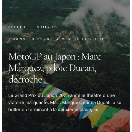
ACCUEIL
·
ARTICLES
1 JANVIER 2024
· 4 MIN DE LECTURE
MotoGP au Japon : Marc
Márquez, pilote Ducati,
décroche
Le Grand Prix du Japon 2025 a été le théâtre d'une
victoire marquante. Marc Márquez, sur sa Ducati, a su
briller en terminant à la deuxième place, lui.