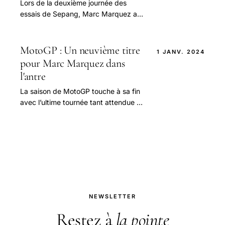
Lors de la deuxième journée des
essais de Sepang, Marc Marquez a
mis en lumière l'importance cruciale
de la stratégie pour Ducati en vue de
la saison.
MotoGP : Un neuvième titre
1 JANV. 2024
pour Marc Marquez dans
l'antre
La saison de MotoGP touche à sa fin
avec l’ultime tournée tant attendue à
l’étranger. L'anticipation est à son
comble, alors que Marc Marquez, en
tête.
NEWSLETTER
Restez à
la pointe